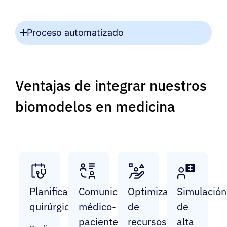
Proceso automatizado
Ventajas de integrar nuestros
biomodelos en medicina
Planificación
Comunicación
Optimización
Simulación
quirúrgica
médico-
de
de
paciente
recursos
alta