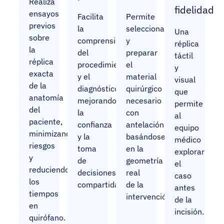
Realiza
fidelidad
ensayos
Facilita
Permite
previos
la
seleccionar
Una
sobre
comprensión
y
réplica
la
del
preparar
táctil
réplica
procedimiento
el
y
exacta
y el
material
visual
de la
diagnóstico,
quirúrgico
que
anatomía
mejorando
necesario
permite
del
la
con
al
paciente,
confianza
antelación,
equipo
minimizando
y la
basándose
médico
riesgos
toma
en la
explorar
y
de
geometría
el
reduciendo
decisiones
real
caso
los
compartida.
de la
antes
tiempos
intervención.
de la
en
incisión.
quirófano.