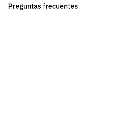
Preguntas frecuentes
¿Es posible adaptar los biomodelos a la
anatomía de un paciente específico?
¿Qué impacto tiene el uso de biomodelos en
el tiempo de quirófano?
¿La integración de los biomodelos requiere
cambios en el protocolo del hospital?
¿Cómo ayudan los biomodelos en la