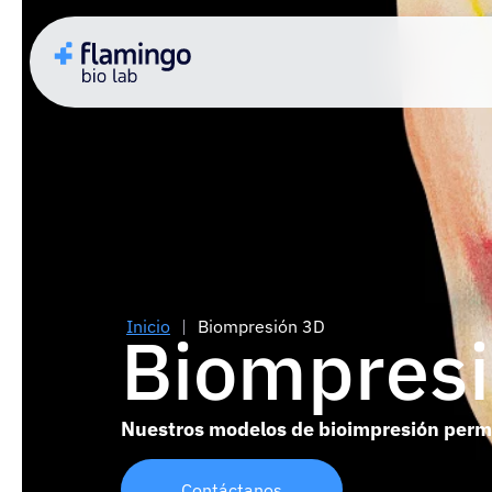
Inicio
|
Biompresión 3D
Biompres
Nuestros modelos de bioimpresión permite
Contáctanos