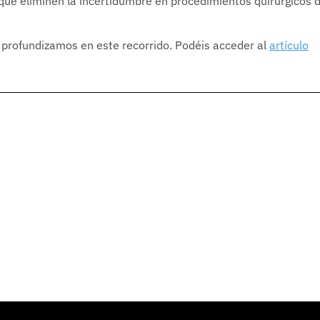
ue eliminen la incertidumbre en procedimientos quirúrgicos 
, profundizamos en este recorrido. Podéis acceder al
artículo